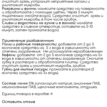
очистит грязь, устранит неприятные запахи и
уничтожит микробы.
Раковины и ванны:
нанесите средство на поверхность
и обработайте с помощью щетки. Через 5 минут
тщательно смойте водой. Средство очистит грязь и
уничтожит микробы, в том числе грибок.
Сливы и водостоки на кухне и в ванной:
налейте
средство в сливное отверстие, оставьте на 5-10
минут, затем промойте водой.
Применение разбавленным:
Полы и рабочие поверхности:
добавьте от 2 до 5
колпачков средства на 5 л воды в зависимости от
степени загрязнения. Не используйте неразбавленным.
Кафель:
добавьте от 2 до 5 колпачков средства на 5л
воды в зависимости от степени загрязнения. Смочите
губку в растворе и обработайте плитку. Средство
очистит грязь и уничтожит микробы, грибок.
Губки для мытья посуды:
промойте в растворе (2
колпачка средства на 3л воды).
Состав:
менее 5% гипохлорит натрия; анионные ПАВ,
неионогенные ПАВ, щелочные компоненты, отдушка.
Единиц товара в коробке: 4
Оставить отзыв