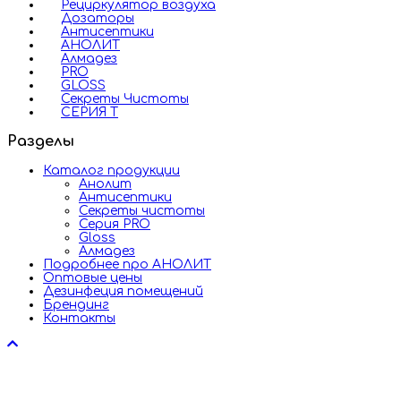
Рециркулятор воздуха
Дозаторы
Антисептики
АНОЛИТ
Алмадез
PRO
GLOSS
Секреты Чистоты
СЕРИЯ Т
Разделы
Каталог продукции
Анолит
Антисептики
Секреты чистоты
Серия PRO
Gloss
Алмадез
Подробнее про АНОЛИТ
Оптовые цены
Дезинфеция помещений
Брендинг
Контакты