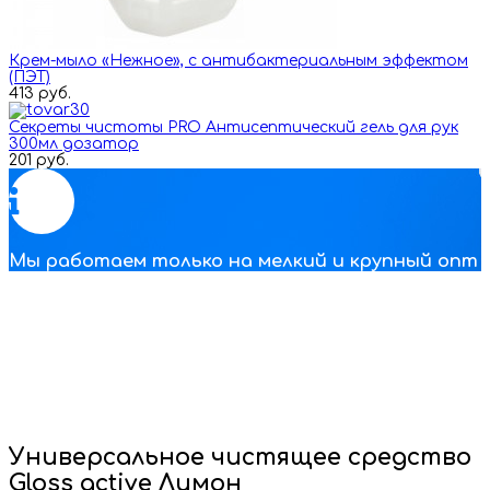
Крем-мыло «Нежное», с антибактериальным эффектом
(ПЭТ)
413 руб.
Секреты чистоты PRO Антисептический гель для рук
300мл дозатор
201 руб.
Мы работаем только на мелкий и крупный опт
Eco Clear
Наша компания занимается оптовыми продажами
антисептических и чистящих средств по Москве и всей
России. На сайте все цены указаны оптовые от 1
упаковки. За индивидуальными предложениями и
условиями обращайтесь к нашим менеджерам по почте
или телефону.
Универсальное чистящее средство
Gloss active Лимон