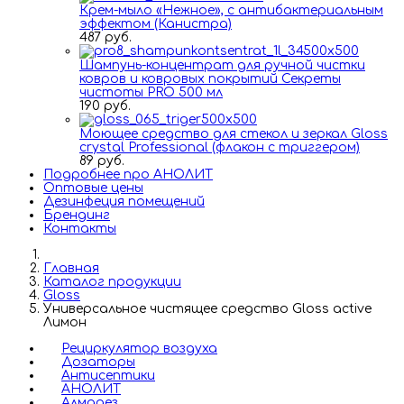
Крем-мыло «Нежное», с антибактериальным
эффектом (Канистра)
487 руб.
Шампунь-концентрат для ручной чистки
ковров и ковровых покрытий Секреты
чистоты PRO 500 мл
190 руб.
Моющее средство для стекол и зеркал Gloss
crystal Professional (флакон c триггером)
89 руб.
Подробнее про АНОЛИТ
Оптовые цены
Дезинфеция помещений
Брендинг
Контакты
Главная
Каталог продукции
Gloss
Универсальное чистящее средство Gloss active
Лимон
Рециркулятор воздуха
Дозаторы
Антисептики
АНОЛИТ
Алмадез