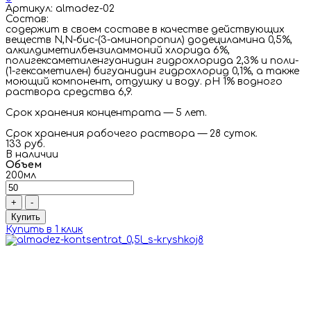
Артикул: almadez-02
Состав:
cодержит в своем составе в качестве действующих
веществ N,N-бис-(3-аминопропил) додециламина 0,5%,
алкилдиметилбензиламмоний хлорида 6%,
полигексаметиленгуанидин гидрохлорида 2,3% и поли-
(1-гексаметилен) бигуанидин гидрохлорид 0,1%, а также
моющий компонент, отдушку и воду. рН 1% водного
раствора средства 6,9.
Срок хранения концентрата — 5 лет.
Срок хранения рабочего раствора — 28 суток.
133 руб.
В наличии
Объем
200мл
+
-
Купить
Купить в 1 клик