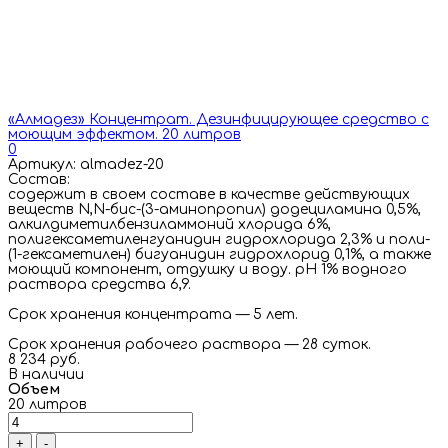
«Алмадез» Концентрат. Дезинфицирующее средство с
моющим эффектом. 20 литров
0
Артикул: almadez-20
Состав:
cодержит в своем составе в качестве действующих
веществ N,N-бис-(3-аминопропил) додециламина 0,5%,
алкилдиметилбензиламмоний хлорида 6%,
полигексаметиленгуанидин гидрохлорида 2,3% и поли-
(1-гексаметилен) бигуанидин гидрохлорид 0,1%, а также
моющий компонент, отдушку и воду. рН 1% водного
раствора средства 6,9.
Срок хранения концентрата — 5 лет.
Срок хранения рабочего раствора — 28 суток.
8 234 руб.
В наличии
Объем
20 литров
+
-