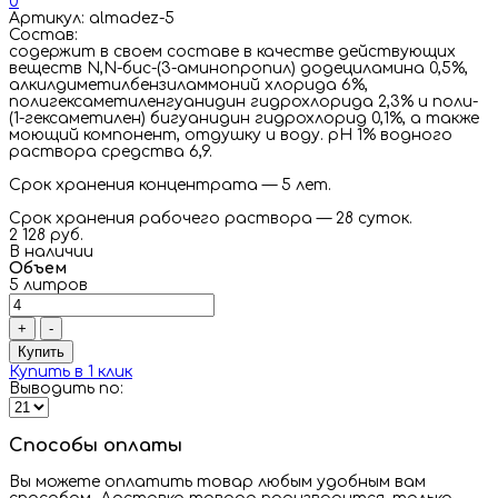
0
Артикул: almadez-5
Состав:
cодержит в своем составе в качестве действующих
веществ N,N-бис-(3-аминопропил) додециламина 0,5%,
алкилдиметилбензиламмоний хлорида 6%,
полигексаметиленгуанидин гидрохлорида 2,3% и поли-
(1-гексаметилен) бигуанидин гидрохлорид 0,1%, а также
моющий компонент, отдушку и воду. рН 1% водного
раствора средства 6,9.
Срок хранения концентрата — 5 лет.
Срок хранения рабочего раствора — 28 суток.
2 128 руб.
В наличии
Объем
5 литров
+
-
Купить
Купить в 1 клик
Выводить по:
Способы оплаты
Вы можете оплатить товар любым удобным вам