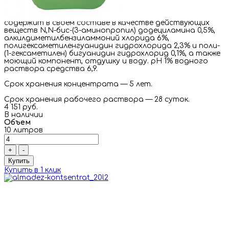
Артикул: almadez-10
Состав:
cодержит в своем составе в качестве действующих
веществ N,N-бис-(3-аминопропил) додециламина 0,5%,
алкилдиметилбензиламмоний хлорида 6%,
полигексаметиленгуанидин гидрохлорида 2,3% и поли-
(1-гексаметилен) бигуанидин гидрохлорид 0,1%, а также
моющий компонент, отдушку и воду. рН 1% водного
раствора средства 6,9.
Срок хранения концентрата — 5 лет.
Срок хранения рабочего раствора — 28 суток.
4 151 руб.
В наличии
Объем
10 литров
+
-
Купить
Купить в 1 клик