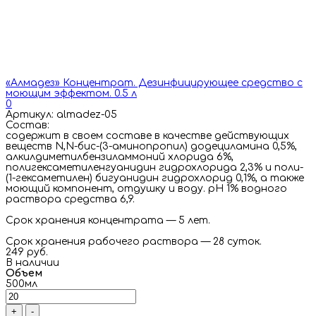
«Алмадез» Концентрат. Дезинфицирующее средство с
моющим эффектом. 0.5 л
0
Артикул: almadez-05
Состав:
cодержит в своем составе в качестве действующих
веществ N,N-бис-(3-аминопропил) додециламина 0,5%,
алкилдиметилбензиламмоний хлорида 6%,
полигексаметиленгуанидин гидрохлорида 2,3% и поли-
(1-гексаметилен) бигуанидин гидрохлорид 0,1%, а также
моющий компонент, отдушку и воду. рН 1% водного
раствора средства 6,9.
Срок хранения концентрата — 5 лет.
Срок хранения рабочего раствора — 28 суток.
249 руб.
В наличии
Объем
500мл
+
-