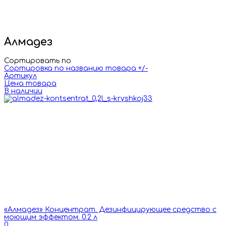
России. На сайте все цены указаны оптовые от 1
упаковки. За индивидуальными предложениями и
условиями обращайтесь к нашим менеджерам по почте
или телефону.
Алмадез
Сортировать по
Сортировка по названию товара +/-
Артикул
Цена товара
В наличии
«Алмадез» Концентрат. Дезинфицирующее средство с
моющим эффектом. 0.2 л
0