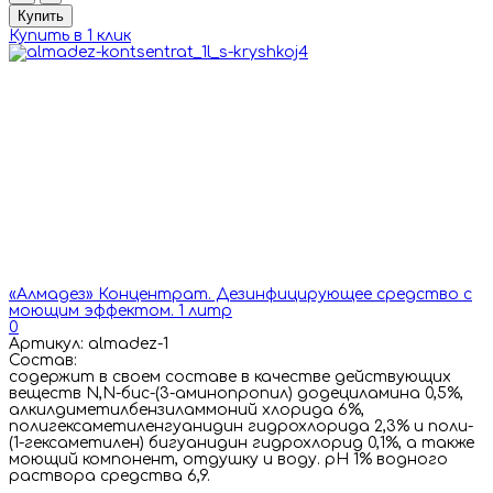
Купить
Купить в 1 клик
«Алмадез» Концентрат. Дезинфицирующее средство с
моющим эффектом. 1 литр
0
Артикул: almadez-1
Состав:
cодержит в своем составе в качестве действующих
веществ N,N-бис-(3-аминопропил) додециламина 0,5%,
алкилдиметилбензиламмоний хлорида 6%,
полигексаметиленгуанидин гидрохлорида 2,3% и поли-
(1-гексаметилен) бигуанидин гидрохлорид 0,1%, а также
моющий компонент, отдушку и воду. рН 1% водного
раствора средства 6,9.