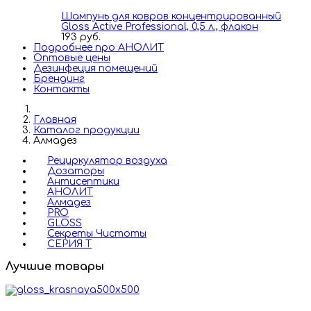
Шампунь для ковров концентрированный
Gloss Active Professional, 0,5 л., флакон
193 руб.
Подробнее про АНОЛИТ
Оптовые цены
Дезинфеция помещений
Брендинг
Контакты
Главная
Каталог продукции
Алмадез
Рециркулятор воздуха
Дозаторы
Антисептики
АНОЛИТ
Алмадез
PRO
GLOSS
Секреты Чистоты
СЕРИЯ Т
Лучшие товары