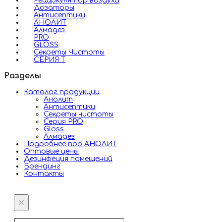
Рециркулятор воздуха
Дозаторы
Антисептики
АНОЛИТ
Алмадез
PRO
GLOSS
Секреты Чистоты
СЕРИЯ Т
Разделы
Каталог продукции
Анолит
Антисептики
Секреты чистоты
Серия PRO
Gloss
Алмадез
Подробнее про АНОЛИТ
Оптовые цены
Дезинфеция помещений
Брендинг
Контакты
×