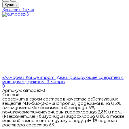
Купить
Купить в 1 клик
«Алмадез» Концентрат. Дезинфицирующее средство с
моющим эффектом. 3 литра
0
Артикул: almadez-3
Состав:
cодержит в своем составе в качестве действующих
веществ N,N-бис-(3-аминопропил) додециламина 0,5%,
алкилдиметилбензиламмоний хлорида 6%,
полигексаметиленгуанидин гидрохлорида 2,3% и поли-
(1-гексаметилен) бигуанидин гидрохлорид 0,1%, а также
моющий компонент, отдушку и воду. рН 1% водного
раствора средства 6,9.