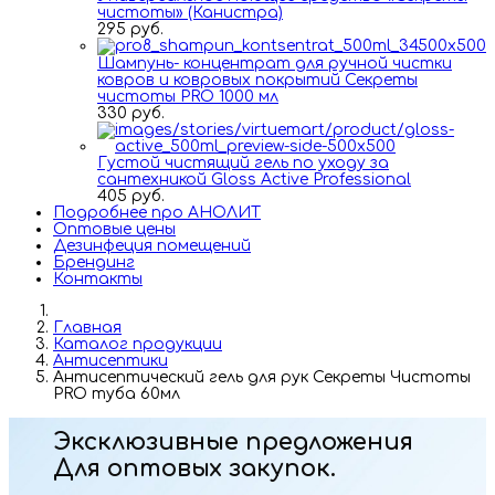
чистоты» (Канистра)
295 руб.
Шампунь- концентрат для ручной чистки
ковров и ковровых покрытий Секреты
чистоты PRO 1000 мл
330 руб.
Густой чистящий гель по уходу за
сантехникой Gloss Active Professional
405 руб.
Подробнее про АНОЛИТ
Оптовые цены
Дезинфеция помещений
Брендинг
Контакты
Главная
Каталог продукции
Антисептики
Антисептический гель для рук Секреты Чистоты
PRO туба 60мл
Эксклюзивные предложения
Для оптовых закупок.