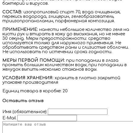
бактерий и вирусов.
СОСТАВ:
изопропиловый спирт 70, вода очищенная,
перекись водорода, глицерин, гелеобразователь,
триизопропаноламин, парфюмерная композиция.
ПРИМЕНЕНИЕ:
нанести небольшое количество геля на
кисти рук и втирать в кожу до высыхания, но не менее
30 секунд. Меры предосторожности: средство
используется только для наружного применения. Не
обрабатывать средством раны и слизистые оболочки.
Не использовать по истечении срока годности.
МЕРЫ ПЕРВОЙ ПОМОЩИ:
при попадании в глаза
промыть большим количеством воды; при попадании в
желудок выпить несколько стаканов воды.
УСЛОВИЯ ХРАНЕНИЯ:
хранить в плотно закрытой
упаковке производителя
Единиц товара в коробке: 20
Оставить отзыв
Имя (обязательное)
E-Mail